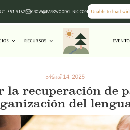
Unable to load wid
 971-353-5182
GROW@PARKWOODCLINIC.COM
CIOS
RECURSOS
EVENTO
March 14, 2025
la recuperación de p
ganización del lengu