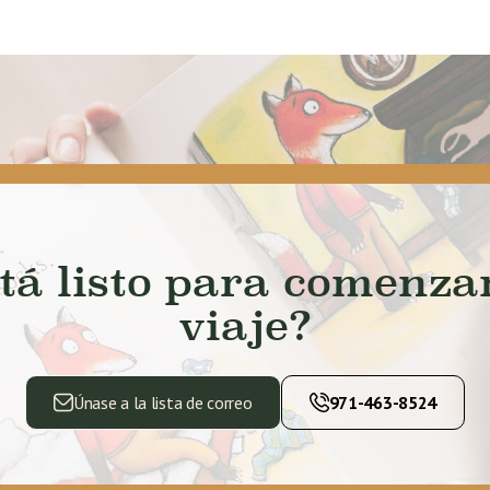
tá listo para comenza
viaje?
Únase a la lista de correo
971-463-8524