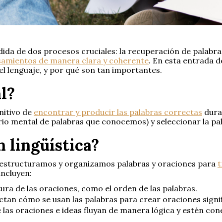
a de dos procesos cruciales: la recuperación de palabras 
samientos de manera clara y coherente
. En esta entrada d
el lenguaje, y por qué son tan importantes.
l?
nitivo de
encontrar y producir las palabras correctas
duran
rio mental de palabras que conocemos) y seleccionar la pa
n lingüística?
 estructuramos y organizamos palabras y oraciones para
t
incluyen:
tura de las oraciones, como el orden de las palabras.
ictan cómo se usan las palabras para crear oraciones signif
e las oraciones e ideas fluyan de manera lógica y estén c