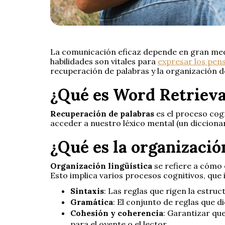
La comunicación eficaz depende en gran medid
habilidades son vitales para
expresar los pen
recuperación de palabras y la organización d
¿Qué es Word Retrieva
Recuperación de palabras
es el proceso cog
acceder a nuestro léxico mental (un dicciona
¿Qué es la organizació
Organización lingüística
se refiere a cómo
Esto implica varios procesos cognitivos, que 
Sintaxis
: Las reglas que rigen la estruc
Gramática
: El conjunto de reglas que d
Cohesión y coherencia
: Garantizar qu
para el oyente o el lector.