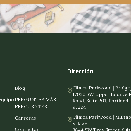
Dirección
Clínica Parkwood | Bridg
Blog
17020 SW Upper Boones 
equipo
PREGUNTAS MÁS
Road, Suite 201, Portland
FRECUENTES
97224
Clínica Parkwood | Mult
Carreras
Village
o
Contactar
3644 SW Troy Street, Suit