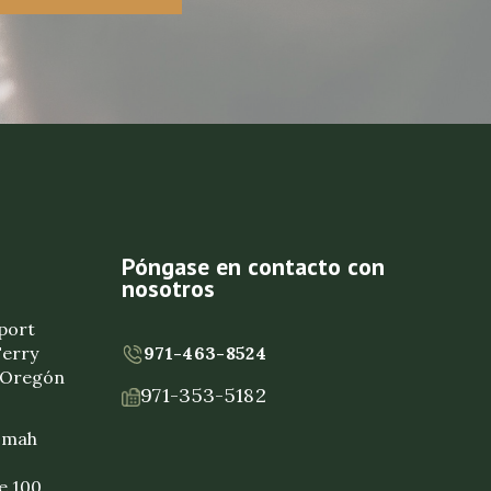
Póngase en contacto con
nosotros
eport
Ferry
971-463-8524
, Oregón
971-353-5182
nomah
e 100,