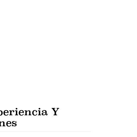
eriencia Y
ones