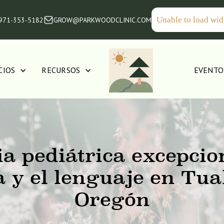
Unable to load wid
 971-353-5182
GROW@PARKWOODCLINIC.COM
CIOS
RECURSOS
EVENTO
a pediátrica excepcio
 y el lenguaje en Tua
Oregón