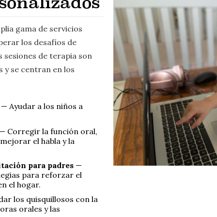
rsonalizados
plia gama de servicios
perar los desafíos de
 sesiones de terapia son
s y se centran en los
o
— Ayudar a los niños a
— Corregir la función oral,
mejorar el habla y la
itación para padres
—
tegias para reforzar el
en el hogar.
ar los quisquillosos con la
oras orales y las