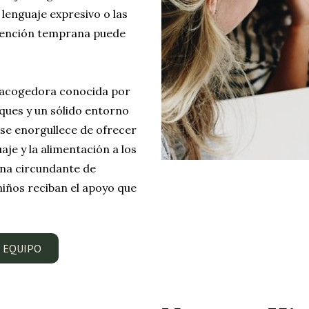
l lenguaje expresivo o las
ervención temprana puede
 acogedora conocida por
ques y un sólido entorno
 se enorgullece de ofrecer
uaje y la alimentación a los
ana circundante de
niños reciban el apoyo que
 EQUIPO