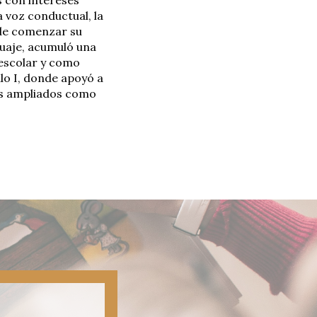
la voz conductual, la
s de comenzar su
guaje, acumuló una
escolar y como
ulo I, donde apoyó a
sos ampliados como