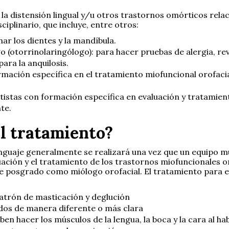
 la distensión lingual y/u otros trastornos omórticos rel
iplinario, que incluye, entre otros:
ar los dientes y la mandíbula.
(otorrinolaringólogo): para hacer pruebas de alergia, revi
ara la anquilosis.
mación específica en el tratamiento miofuncional orofacial 
istas con formación específica en evaluación y tratamient
te.
l tratamiento?
nguaje generalmente se realizará una vez que un equipo mul
uación y el tratamiento de los trastornos miofuncionales 
e posgrado como miólogo orofacial. El tratamiento para el
patrón de masticación y deglución
idos de manera diferente o más clara
n hacer los músculos de la lengua, la boca y la cara al hab