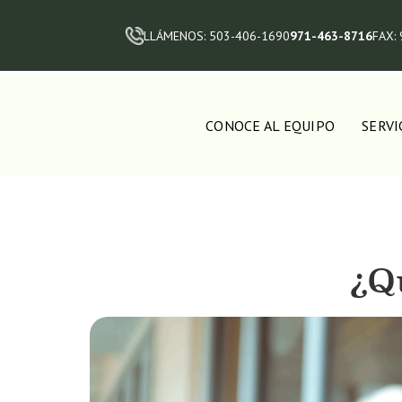
LLÁMENOS: 503-406-1690
971-463-8716
FAX:
CONOCE AL EQUIPO
SERVI
¿Q