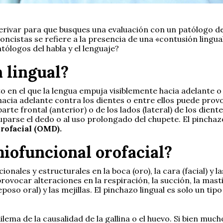
ivar para que busques una evaluación con un patólogo del 
ncistas se refiere a la presencia de una «contusión lingua
ólogos del habla y el lenguaje?
 lingual?
en el que la lengua empuja visiblemente hacia adelante o ha
hacia adelante contra los dientes o entre ellos puede prov
parte frontal (anterior) o de los lados (lateral) de los dien
arse el dedo o al uso prolongado del chupete. El pinchazo
rofacial (OMD).
iofuncional orofacial?
nales y estructurales en la boca (oro), la cara (facial) y l
ocar alteraciones en la respiración, la succión, la mastica
eposo oral) y las mejillas. El pinchazo lingual es solo un ti
ma de la causalidad de la gallina o el huevo. Si bien much