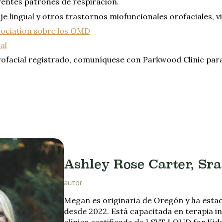
rentes patrones de respiración.
 lingual y otros trastornos miofuncionales orofaciales, vi
sociation sobre los OMD
al
ofacial registrado, comuníquese con Parkwood Clinic para
Ashley Rose Carter, Sr
autor
Megan es originaria de Oregón y ha est
desde 2022. Está capacitada en terapia i
clínica certificada de LSVT LOUD for Kid