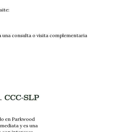
site:
 una consulta o visita complementaria
a. CCC-SLP
ado en Parkwood
nmediata y es una
s con intereses