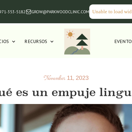
Unable to load wid
 971-353-5182
GROW@PARKWOODCLINIC.COM
CIOS
RECURSOS
EVENTO
November 11, 2023
ué es un empuje lingu