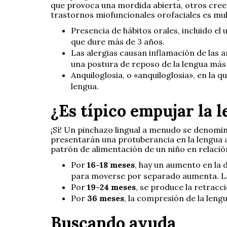
que provoca una mordida abierta, otros creen
trastornos miofuncionales orofaciales es mult
Presencia de hábitos orales, incluido el
que dure más de 3 años.
Las alergias causan inflamación de las 
una postura de reposo de la lengua más 
Anquiloglosia, o «anquiloglosia», en la 
lengua.
¿Es típico empujar la 
¡Sí! Un pinchazo lingual a menudo se denomi
presentarán una protuberancia en la lengua al 
patrón de alimentación de un niño en relació
Por
16-18 meses
,
hay un aumento en la d
para moverse por separado aumenta. La p
Por
19-24 meses
, se produce la retracc
Por
36 meses
, la compresión de la len
Buscando ayuda