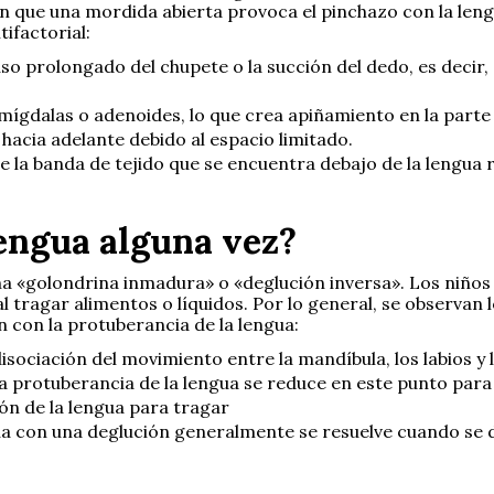
 que una mordida abierta provoca el pinchazo con la lengu
ifactorial:
 uso prolongado del chupete o la succión del dedo, es decir
amígdalas o adenoides, lo que crea apiñamiento en la part
hacia adelante debido al espacio limitado.
que la banda de tejido que se encuentra debajo de la lengua
lengua alguna vez?
na «golondrina inmadura» o «deglución inversa». Los niños
tragar alimentos o líquidos. Por lo general, se observan lo
n con la protuberancia de la lengua:
isociación del movimiento entre la mandíbula, los labios y 
rotuberancia de la lengua se reduce en este punto para fa
ión de la lengua para tragar
gua con una deglución generalmente se resuelve cuando se 